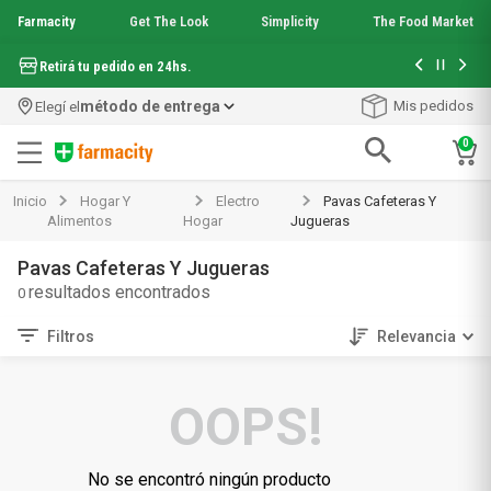
Farmacity
Get The Look
Simplicity
The Food Market
Hasta 6 cuo
Retirá tu pedido en 24hs.
método de entrega
Mis pedidos
Elegí el
0
Términos más buscados
Inicio
Hogar Y
Electro
Pavas Cafeteras Y
1
.
aquafusion
Alimentos
Hogar
Jugueras
2
.
garnier toque seco crema facial
Pavas Cafeteras Y Jugueras
3
.
mela b3
0
4
.
mineral 89
5
.
anti acne
Filtros
Relevancia
6
.
get the look
7
.
loreal paris
8
.
protector solar
OOPS!
9
.
serum elvive
10
.
nyx
No se encontró ningún producto