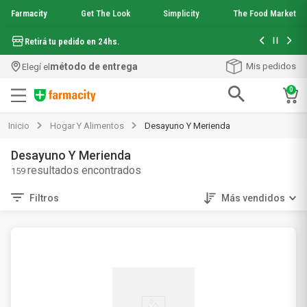
Farmacity
Get The Look
Simplicity
The Food Market
Hasta 6 cuo
Retirá tu pedido en 24hs.
método de entrega
Mis pedidos
Elegí el
0
Términos más buscados
Inicio
Hogar Y Alimentos
Desayuno Y Merienda
1
.
aquafusion
2
.
garnier toque seco crema facial
Desayuno Y Merienda
3
.
mineral 89
159
4
.
mela b3
Filtros
Más vendidos
5
.
anti acne
6
.
loreal paris
7
.
protector solar
8
.
nyx
9
.
get the look
10
.
uv air