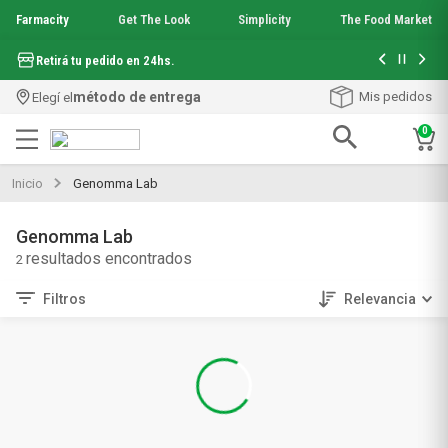
Farmacity
Get The Look
Simplicity
The Food Market
Hasta 6 cuo
Retirá tu pedido en 24hs.
método de entrega
Mis pedidos
Elegí el
0
Términos más buscados
Inicio
Genomma Lab
1
.
aquafusion
2
.
garnier toque seco crema facial
Genomma Lab
3
.
mineral 89
2
4
.
mela b3
5
.
anti acne
Filtros
Relevancia
6
.
loreal paris
7
.
protector solar
8
.
nyx
9
.
get the look
10
.
uv air