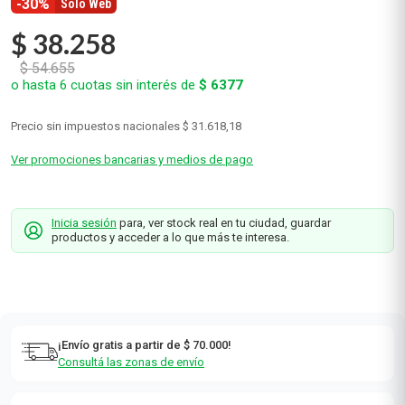
-30%
Solo Web
$
38
.
258
$
54
.
655
o hasta
6
cuotas sin interés de
$
6377
Precio sin impuestos nacionales
$ 31.618,18
Ver promociones bancarias y medios de pago
Inicia sesión
para, ver stock real en tu ciudad, guardar
productos y acceder a lo que más te interesa.
¡Envío gratis a partir de $ 70.000!
Consultá las zonas de envío