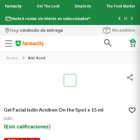
Farmacity
Get The Look
Simplicity
The Food Market
Con tu com
Hasta 6 cuotas sin interés en seleccionados*
¡Envío grati
método de entrega
Mis pedidos
Elegí el
0
Términos más buscados
Rostro
Anti Acné
1
.
aquafusion
2
.
garnier toque seco crema facial
3
.
mela b3
4
.
mineral 89
5
.
anti acne
6
.
get the look
7
.
loreal paris
Gel Facial Isdin Acniben On the Spot x 15 ml
8
.
protector solar
Isdin
9
.
serum elvive
0
(sin calificaciones)
10
.
nyx