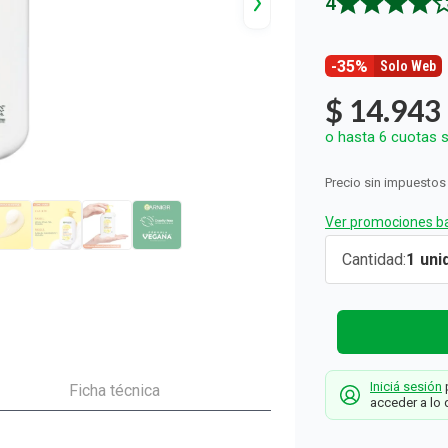
4.9
ón y Oxidantes
d del Bebé
s
os del Hogar
Rollos De Cocina y Servilletas
os los productos
llas Térmicas
gar
Descartables
os los productos
os los productos
-35%
Solo Web
$
14
.
943
o hasta
6
cuotas s
Precio sin impuestos
Ver promociones ba
Gel de
Cantidad
1
Limpieza
Facial
Garnier
Hidratante
Iniciá sesión
p
Vitamina C 
Ficha técnica
acceder a lo 
250 ml