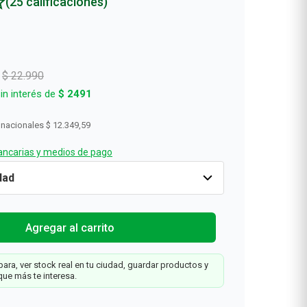
(25 calificaciones)
$
22
.
990
in interés de
$
2491
 nacionales
$ 12.349,59
ncarias y medios de pago
Solo
-35%
Cantidad
1
$
14
.
943
$
22
.
990
Agregar al carrit
Web
Agregar al carrito
ara, ver stock real en tu ciudad, guardar productos y
x
que más te interesa.