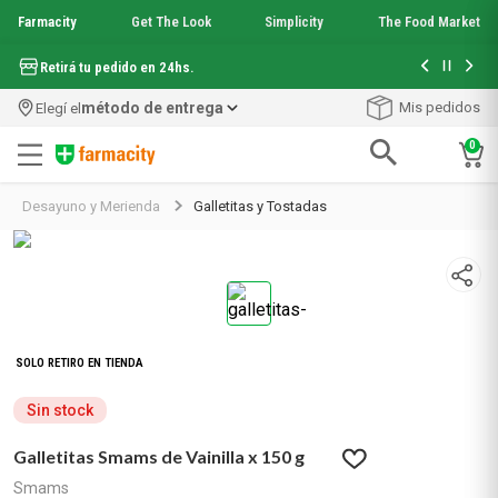
Farmacity
Get The Look
Simplicity
The Food Market
Hasta 6 cuo
Retirá tu pedido en 24hs.
método de entrega
Mis pedidos
Elegí el
0
Términos más buscados
Desayuno y Merienda
Galletitas y Tostadas
1
.
aquafusion
2
.
garnier toque seco crema facial
3
.
mela b3
4
.
mineral 89
5
.
anti acne
6
.
loreal paris
7
.
get the look
8
.
protector solar
Sin stock
9
.
serum elvive
Galletitas Smams de Vainilla x 150 g
10
.
nyx
Smams