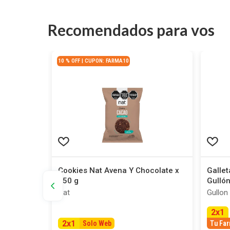
Recomendados para vos
10 % OFF | CUPON: FARMA10
illa x 150
Cookies Nat Avena Y Chocolate x
Galle
150 g
Gullón
Nat
Gullon
2
x
1
2
x
1
Solo Web
Tu Far