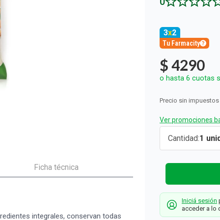
0
ón y Oxidantes
d del Bebé
s
os del Hogar
Rollos De Cocina y Servilletas
os los productos
llas Térmicas
gar
Descartables
os los productos
os los productos
3
x
2
Tu Farmacity
$
4290
o hasta
6
cuotas s
Precio sin impuestos
Ver promociones ba
Galletas
Cantidad
1
Integrales
Cachafaz
Ficha técnica
Avena
Almendras 
Iniciá sesión
p
Maní x 225 
acceder a lo 
redientes integrales, conservan todas
Cachafaz