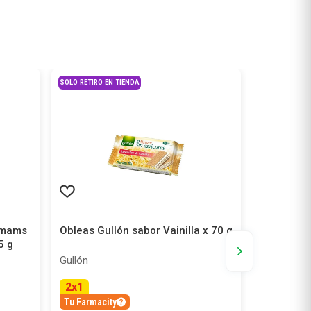
SOLO RETIRO EN TIENDA
 Smams
Obleas Gullón sabor Vainilla x 70 g
Galletas 
5 g
130 g
Gullón
Gullón
2
x
1
2
x
1
Tu Farmacity
Tu Farmaci