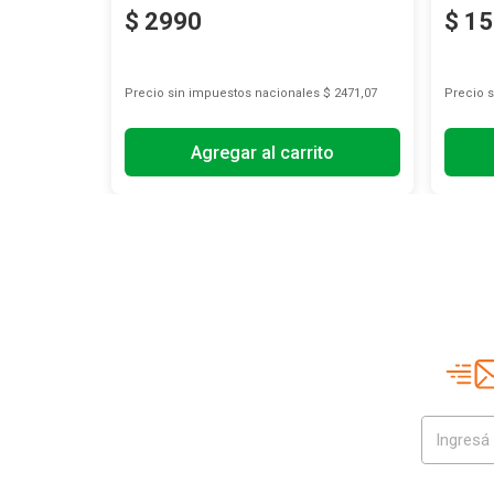
$
2990
$
15
s
$ 2776,86
Precio sin impuestos nacionales
$ 2471,07
Precio 
Agregar al carrito