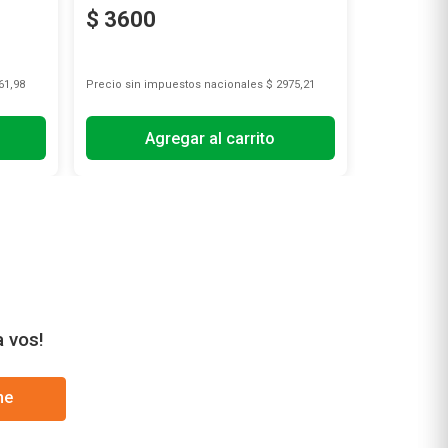
$
3600
$
8975
61,98
Precio sin impuestos nacionales
$ 2975,21
Precio sin i
Agregar al carrito
A
a vos!
me