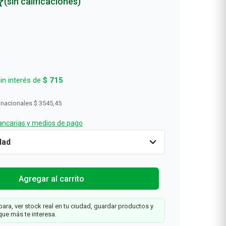
(sin calificaciones)
in interés de
$
715
 nacionales
$ 3545,45
ncarias y medios de pago
3
x
2
Cantidad
1
$
4290
Tu
Agregar al carrit
Farmacity
Agregar al carrito
y
ara, ver stock real en tu ciudad, guardar productos y
g
que más te interesa.