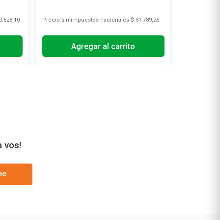
0.628,10
Precio sin impuestos nacionales
$ 51.789,26
Precio sin i
Agregar al carrito
A
a vos!
me