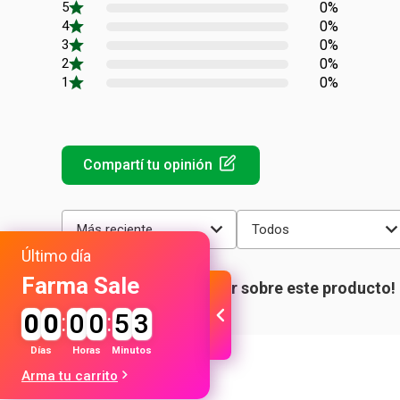
0%
0%
0%
0%
0%
Más reciente
Todos
Último día
Farma Sale
0
0
:
0
0
:
5
3
Días
Horas
Minutos
Arma tu carrito