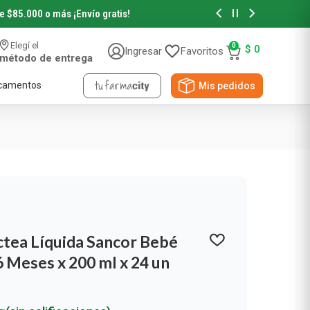
de $85.000 o más
¡Envío gratis!
Hasta 6 cuotas sin in
Elegí el
0
$
0
Ingresar
Favoritos
método de entrega
camentos
Mis pedidos
Accesorios de Belleza
Accesorios de Pelo
Accesorios de Maquillaje
tea Líquida Sancor Bebé
Novedades y Sorteos
 Meses x 200 ml x 24 un
Papeles
Viral Beauty
NYX Professional
Pañuelos Descartables
Papel Higiénico