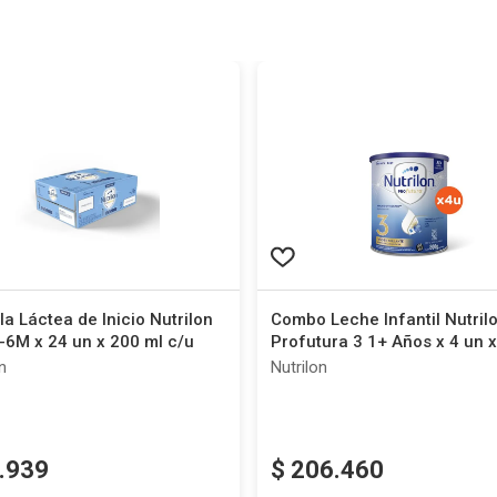
a Láctea de Inicio Nutrilon
Combo Leche Infantil Nutril
-6M x 24 un x 200 ml c/u
Profutura 3 1+ Años x 4 un 
c/u
n
Nutrilon
.
939
$
206
.
460