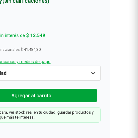
(sin calificaciones)
Rollos De Cocina y Servilletas
Descartables
in interés de
$
12
.
549
 nacionales
$ 41.484,30
ncarias y medios de pago
Cantidad
1
$
50
.
196
Agregar al carrit
é
Agregar al carrito
6
ara, ver stock real en tu ciudad, guardar productos y
0
que más te interesa.