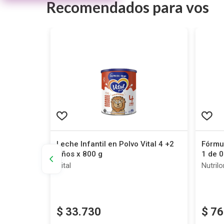
Recomendados para vos
 g
Leche Infantil en Polvo Vital 4 +2
Fórmul
Años x 800 g
1 de 0
Vital
Nutrilo
$
33
.
730
$
76