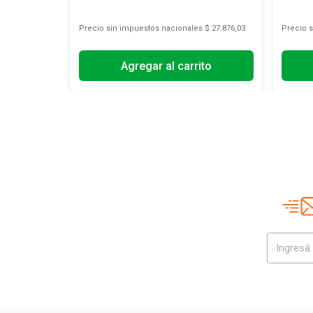
s
$ 354.323,14
Precio sin impuestos nacionales
$ 27.876,03
Precio 
Agregar al carrito