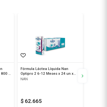
on
Fórmula Láctea Líquida Nan
Fórmula L
x 800 g
Optipro 2 6-12 Meses x 24 un x
Bebé 2 6-
190 ml
NAN
Nidina
$
62
.
665
$
37
.
4