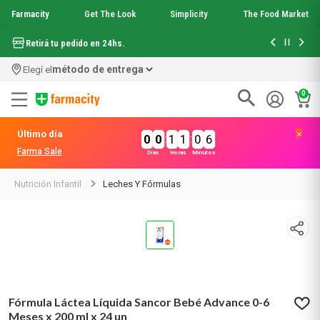
Farmacity
Get The Look
Simplicity
The Food Market
Hasta 6 cuo
Retirá tu pedido en 24hs.
método de entrega
Elegí el
0
Términos más buscados
Último día
0
0
:
1
1
:
0
6
1
.
aquafusion
Farma Sale
Días
Horas
Minutos
2
.
garnier toque seco crema facial
3
.
mela b3
Nutrición Infantil
Leches Y Fórmulas
4
.
mineral 89
5
.
anti acne
6
.
get the look
7
.
loreal paris
8
.
protector solar
9
.
serum elvive
10
.
nyx
Fórmula Láctea Líquida Sancor Bebé Advance 0-6
Meses x 200 ml x 24 un