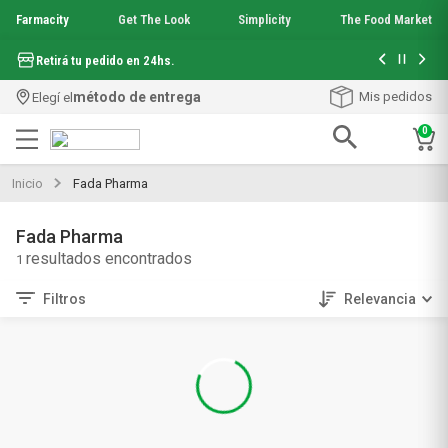
Farmacity
Get The Look
Simplicity
The Food Market
Hasta 6 cuo
Retirá tu pedido en 24hs.
método de entrega
Mis pedidos
Elegí el
0
Términos más buscados
Inicio
Fada Pharma
1
.
aquafusion
2
.
garnier toque seco crema facial
Fada Pharma
3
.
mineral 89
1
4
.
mela b3
5
.
anti acne
Filtros
Relevancia
6
.
loreal paris
7
.
protector solar
8
.
get the look
9
.
nyx
10
.
serum elvive