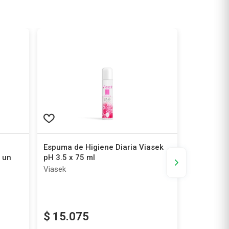
Espuma de Higiene Diaria Viasek
Protector
 un
pH 3.5 x 75 ml
Todos los
Viasek
Carefree
$
15
.
075
$
4540