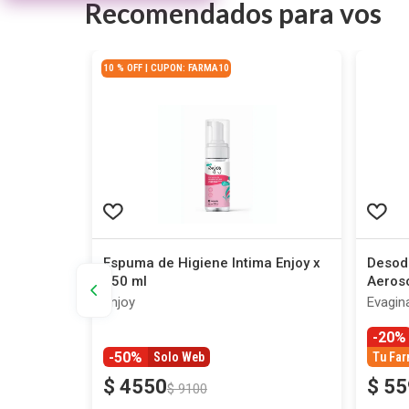
Recomendados para vos
10 % OFF | CUPON: FARMA10
l Flor de
Espuma de Higiene Intima Enjoy x
Desod
150 ml
Aeroso
Enjoy
Evagin
-20%
-50%
Solo Web
Tu Far
$
4550
$
55
$
9100