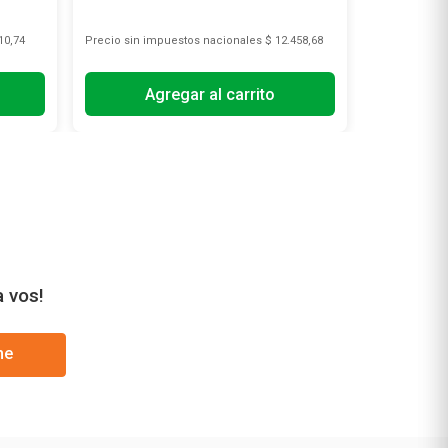
10,74
Precio sin impuestos nacionales
$ 12.458,68
Precio sin i
Agregar al carrito
A
a vos!
me