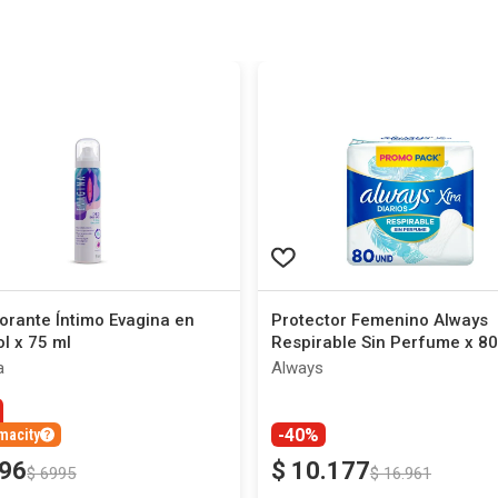
orante Íntimo Evagina en
Protector Femenino Always
l x 75 ml
Respirable Sin Perfume x 80
a
Always
-40%
macity
96
$
10
.
177
$
6995
$
16
.
961