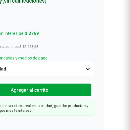
(sin calificaciones)
Rollos De Cocina y Servilletas
Descartables
in interés de
$
3769
 nacionales
$ 12.458,68
ncarias y medios de pago
Cantidad
1
$
15
.
075
Agregar al carrit
Agregar al carrito
ara, ver stock real en tu ciudad, guardar productos y
que más te interesa.