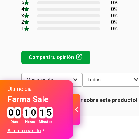
0%
0%
0%
0%
0%
Más reciente
Todos
Último día
Farma Sale
0
0
:
1
0
:
1
5
Días
Horas
Minutos
Arma tu carrito