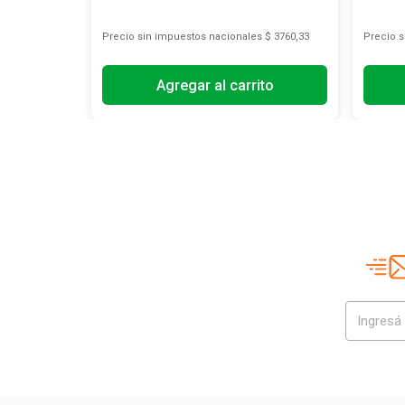
s
$ 9916,53
Precio sin impuestos nacionales
$ 3760,33
Precio 
Agregar al carrito