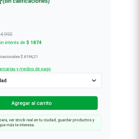
(sin calificaciones)
Rollos De Cocina y Servilletas
Descartables
14
.
990
in interés de
$
1874
 nacionales
$ 6194,21
ncarias y medios de pago
e
-50%
Cantidad
1
$
7495
$
14
.
990
Agregar al carrit
Agregar al carrito
o
ara, ver stock real en tu ciudad, guardar productos y
que más te interesa.