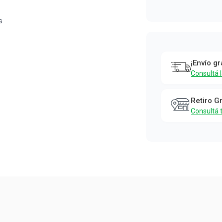
s
¡Envío gr
Consultá 
Retiro G
Consultá 