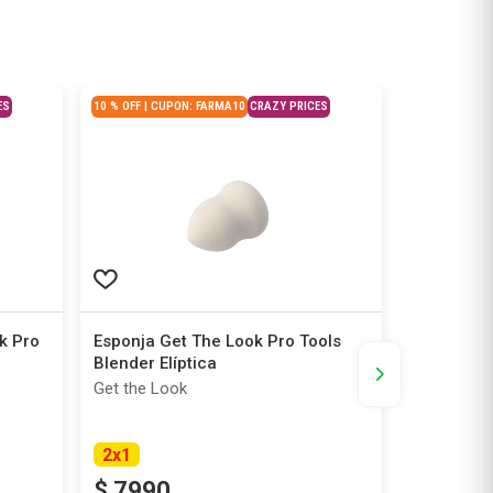
ES
10 % OFF | CUPON: FARMA10
CRAZY PRICES
10 % OFF | CU
k Pro
Esponja Get The Look Pro Tools
Esponja L
Blender Elíptica
Redonda
Get the Look
Studio 9
2
x
1
$
7990
$
1000