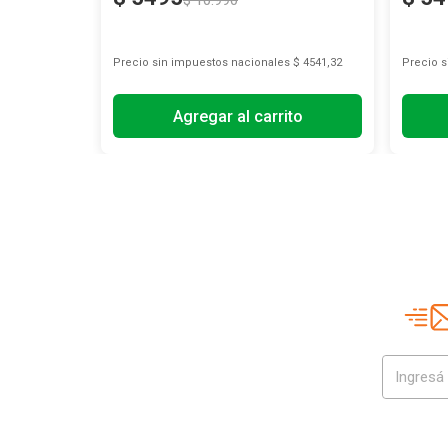
$
10
.
990
s
$ 826,45
Precio sin impuestos nacionales
$ 4541,32
Precio 
Agregar al carrito