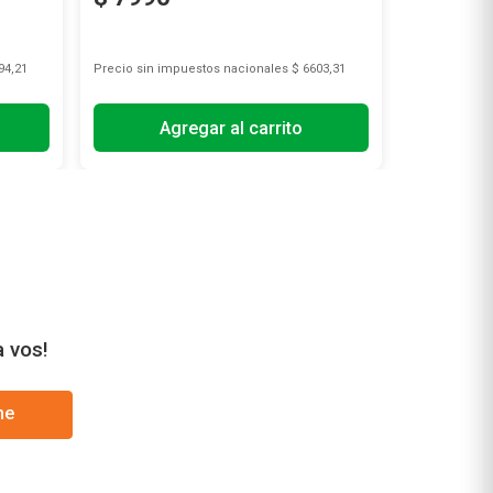
94,21
Precio sin impuestos nacionales
$ 6603,31
Precio sin i
Agregar al carrito
A
a vos!
me