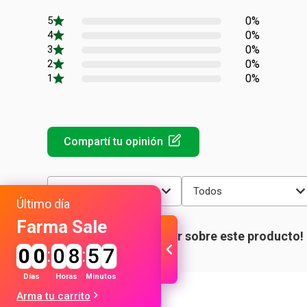
0%
0%
0%
0%
0%
Más reciente
Todos
Último día
Farma Sale
0
0
:
0
8
:
5
7
Días
Horas
Minutos
Arma tu carrito