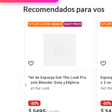
Recomendados para vos
10 % OFF | CUPON: FARMA10
CRAZY PRICES
10 % OFF
et The
Set de Esponja Get The Look Pro
Esponj
Tools Blender Gota y Elíptica
x 2 un
Get the Look
Get th
-50%
-50%
$
5495
$
54