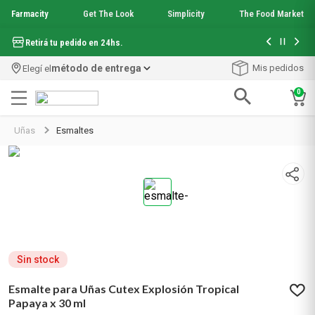
Farmacity
Get The Look
Simplicity
The Food Market
Hasta 6 cuo
Retirá tu pedido en 24hs.
método de entrega
Mis pedidos
Elegí el
0
Términos más buscados
Uñas
Esmaltes
1
.
aquafusion
2
.
garnier toque seco crema facial
3
.
mineral 89
4
.
mela b3
5
.
anti acne
6
.
loreal paris
7
.
protector solar
8
.
nyx
Sin stock
9
.
get the look
Esmalte para Uñas Cutex Explosión Tropical
10
.
uv air
Papaya x 30 ml