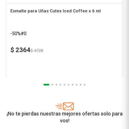
Esmalte para Uñas Cutex Iced Coffee x 6 ml
Cutex
-50%
$
2364
$
4728
Precio sin impuestos nacionales
$ 1953,72
Agregar al carrito
¡No te pierdas nuestras mejores ofertas solo para