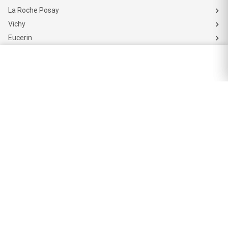
Get The Look
La Roche Posay
Vichy
Eucerin
Isdin
Productos de Salud y Farmacia
Comprá medicamentos
Servicios de salud
Productos de farmacia
Cuidado oral
Suplementos dietarios y deportivos
Perfumes y Fragancias
Perfumes y fragancias para mujer
Perfumes y fragancias para hombre
Perfumes y fragancias para bebés y niños
Colonias y Body Splash