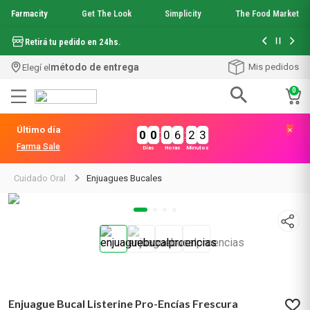
Farmacity
Get The Look
Simplicity
The Food Market
Hasta 6 cuo
Retirá tu pedido en 24hs.
método de entrega
Mis pedidos
Elegí el
0
Términos más buscados
Último día
0
0
:
0
6
:
2
3
1
.
aquafusion
Farma Sale
Días
Horas
Minutos
2
.
garnier toque seco crema facial
3
.
mela b3
Cuidado Oral
Enjuagues Bucales
4
.
mineral 89
5
.
anti acne
6
.
get the look
7
.
loreal paris
8
.
protector solar
9
.
serum elvive
10
.
nyx
Enjuague Bucal Listerine Pro-Encías Frescura