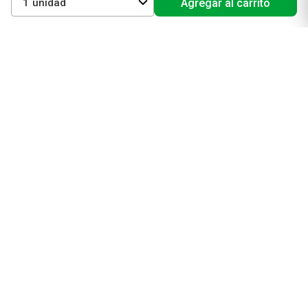
1
Agregar al carrito
La Roche Posay
Vichy
Eucerin
Isdin
Productos de Salud y Farmacia
Comprá medicamentos
Servicios de salud
Productos de farmacia
Cuidado oral
Suplementos dietarios y deportivos
Perfumes y Fragancias
Perfumes y fragancias para mujer
Perfumes y fragancias para hombre
Perfumes y fragancias para bebés y niños
Colonias y Body Splash