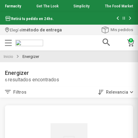
Farmacity
Get The Look
Simplicity
The Food Market
Hasta 6 cuo
Retirá tu pedido en 24hs.
método de entrega
Mis pedidos
Elegí el
0
Términos más buscados
Inicio
Energizer
1
.
aquafusion
2
.
garnier toque seco crema facial
Energizer
3
.
mela b3
6
4
.
mineral 89
5
.
anti acne
Filtros
Relevancia
6
.
get the look
7
.
loreal paris
8
.
protector solar
9
.
serum elvive
10
.
nyx