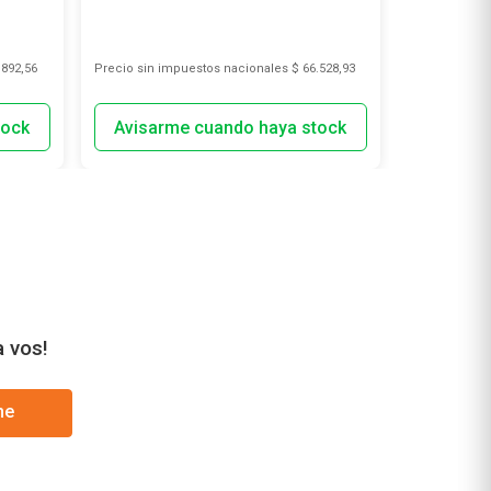
.892,56
Precio sin impuestos nacionales
$ 66.528,93
Precio sin i
a vos!
me