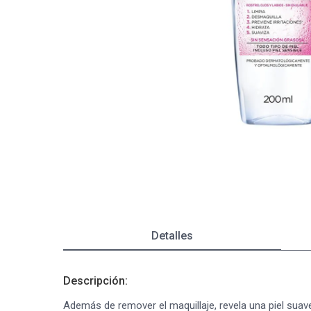
Depiladoras
Fragancias de Bebés y Niños
Estimuladores Sexuales
Coloraci
Segurida
Balanza
Accesori
Ver todos los productos
Ver tod
Almohadi
Deco Ho
Ver tod
Ver tod
Detalles
Descripción:
Además de remover el maquillaje, revela una piel suave