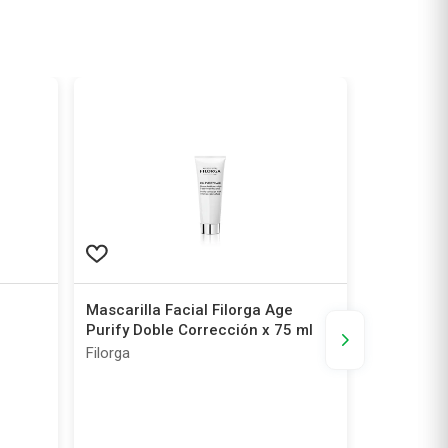
Mascarilla Facial Filorga Age
Bandas de
Purify Doble Corrección x 75 ml
Bioré Com
Filorga
Bioré