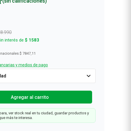
(sin calificaciones)
18
.
990
in interés de
$
1583
 nacionales
$ 7847,11
ncarias y medios de pago
-50%
Cantidad
1
$
9495
$
18
.
990
Agregar al carrit
ís
Agregar al carrito
ara, ver stock real en tu ciudad, guardar productos y
que más te interesa.