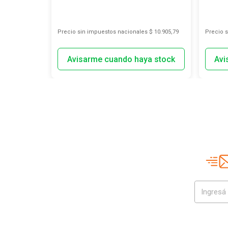
s
$ 56.190,08
Precio sin impuestos nacionales
$ 10.905,79
Precio 