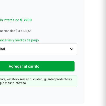
in interés de
$
7900
 nacionales
$ 39.173,55
ncarias y medios de pago
a
Cantidad
1
$
47
.
400
Agregar al carrit
Agregar al carrito
ara, ver stock real en tu ciudad, guardar productos y
que más te interesa.