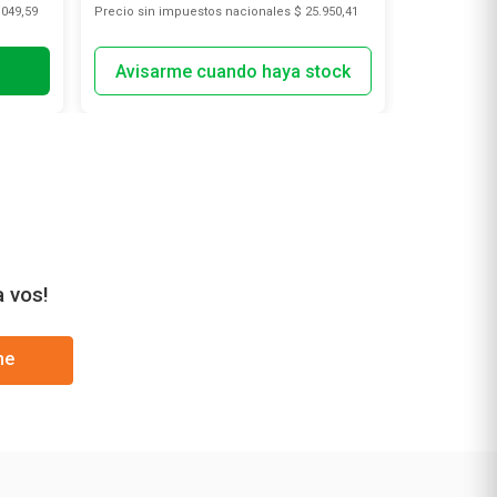
.049,59
Precio sin impuestos nacionales
$ 25.950,41
Precio sin i
a vos!
me