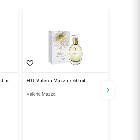
50 ml
EDT Valeria Mazza x 60 ml
Bolsito Ne
ml + Deso
Valeria Mazza
Ciel