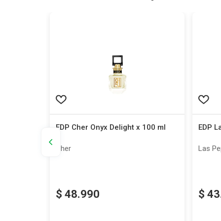
50 ml
EDP Cher Onyx Delight x 100 ml
EDP L
Cher
Las P
$
48
.
990
$
43