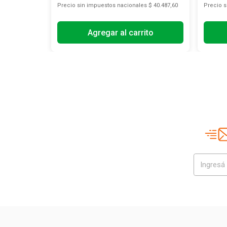
s
$ 7171,90
Precio sin impuestos nacionales
$ 40.487,60
Precio 
Agregar al carrito