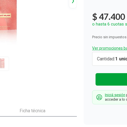
ón y Oxidantes
d del Bebé
s
os del Hogar
Rollos De Cocina y Servilletas
os los productos
llas Térmicas
gar
Descartables
$
47
.
400
os los productos
os los productos
o hasta
6
cuotas s
Precio sin impuestos
Ver promociones ba
EDT Shakir
Cantidad
1
Dance
Midnight x
80 ml
Shakira
Iniciá sesión
p
acceder a lo 
Ficha técnica