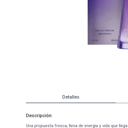
Depiladoras
Fragancias de Bebés y Niños
Estimuladores Sexuales
Coloraci
Segurida
Balanza
Accesori
Ver todos los productos
Ver tod
Almohadi
Deco Ho
Ver tod
Ver tod
Detalles
Descripción:
Una propuesta fresca, llena de energía y vida que llega p