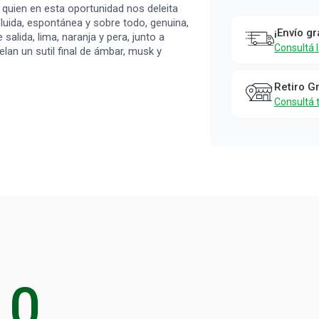
Herrera
quien en esta oportunidad nos deleita
Fantasy x 6
 Fluida, espontánea y sobre todo, genuina,
¡Envío gr
salida, lima, naranja y pera, junto a
ml
Consultá 
an un sutil final de ámbar, musk y
Paloma Herrera
Retiro G
Consultá 
0