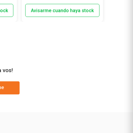
a vos!
me