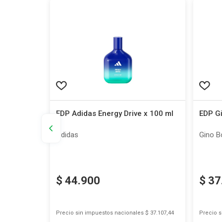
ml
EDP Adidas Energy Drive x 100 ml
EDP Gi
Adidas
Gino B
$
44
.
900
$
37
s
$ 18.801,65
Precio sin impuestos nacionales
$ 37.107,44
Precio 