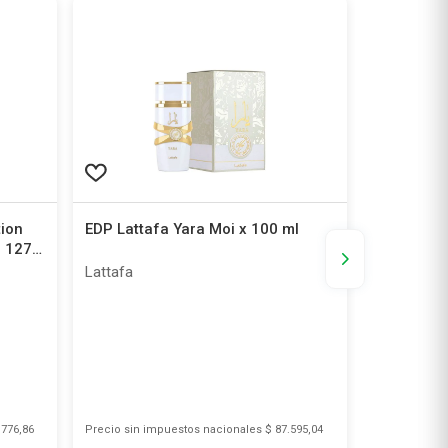
tion
EDP Lattafa Yara Moi x 100 ml
EDT Muaa 
 127
Lattafa
Muaa
.776,86
Precio sin impuestos nacionales
$ 87.595,04
Precio sin i