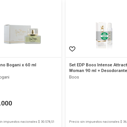
no Bogani x 60 ml
Set EDP Boos Intense Attrac
Woman 90 ml + Desodorante
ml
ogani
Boos
.
000
sin impuestos nacionales
$ 30.578,51
Precio sin impuestos nacionales
$ 36