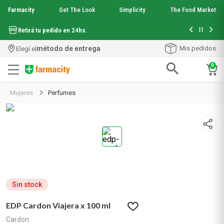
Farmacity
Get The Look
Simplicity
The Food Market
Hasta 6 cuo
Retirá tu pedido en 24hs.
método de entrega
Mis pedidos
Elegí el
0
Términos más buscados
Mujeres
Perfumes
1
.
aquafusion
2
.
garnier toque seco crema facial
3
.
mela b3
4
.
mineral 89
5
.
anti acne
6
.
loreal paris
7
.
get the look
8
.
protector solar
Sin stock
9
.
serum elvive
EDP Cardon Viajera x 100 ml
10
.
nyx
Cardon