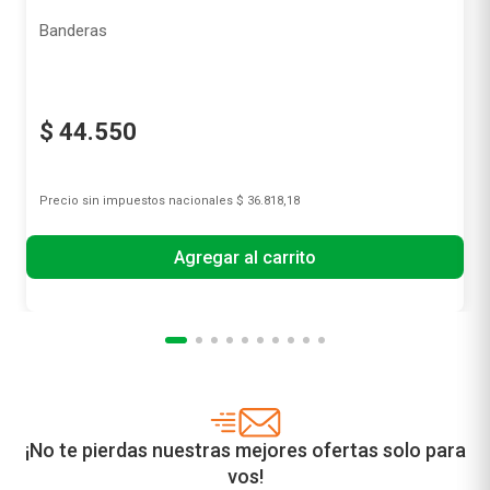
EDP Banderas The Icon Woman Elixir x 50 ml
Banderas
$
44
.
550
Precio sin impuestos nacionales
$ 36.818,18
Agregar al carrito