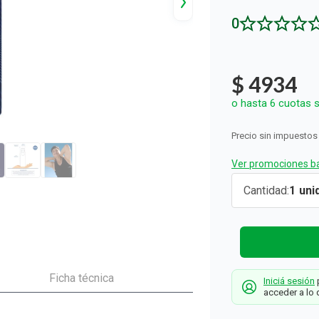
ón y Oxidantes
d del Bebé
s
os del Hogar
Rollos De Cocina y Servilletas
0
os los productos
llas Térmicas
gar
Descartables
os los productos
os los productos
$
4934
o hasta
6
cuotas s
Precio sin impuestos
Ver promociones ba
Desodoran
Cantidad
1
Nivea Men
Deep
Original
Carbón
Ficha técnica
Iniciá sesión
p
Activo en
acceder a lo 
Aerosol x