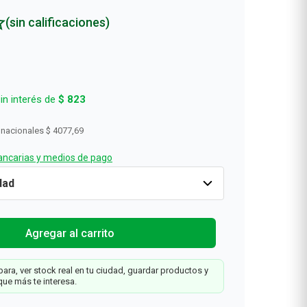
(sin calificaciones)
in interés de
$
823
 nacionales
$ 4077,69
ncarias y medios de pago
te
Cantidad
1
$
4934
Agregar al carrit
Agregar al carrito
ara, ver stock real en tu ciudad, guardar productos y
que más te interesa.