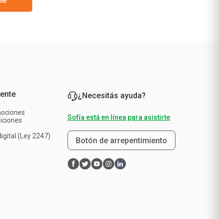
me
iente
¿Necesitás ayuda?
mociones
Sofía está en línea para asistirte
iciones
a
igital (Ley 2247)
Botón de arrepentimiento