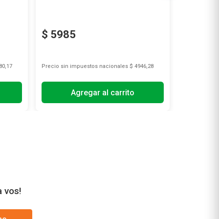
$
5985
$
5985
80,17
Precio sin impuestos nacionales
$ 4946,28
Precio sin i
Agregar al carrito
A
a vos!