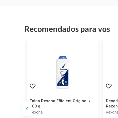
Recomendados para vos
d Spice
Talco Rexona Efficient Original x
Desodo
100 g
Rexon
Rexona
Rexon