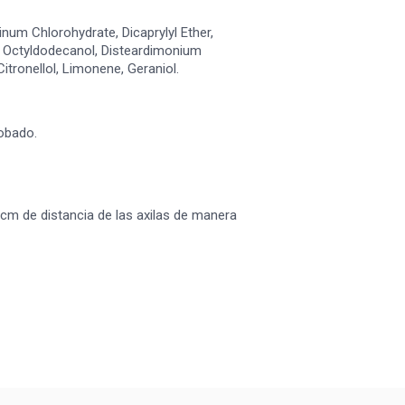
num Chlorohydrate, Dicaprylyl Ether,
r, Octyldodecanol, Disteardimonium
itronellol, Limonene, Geraniol.
obado.
 cm de distancia de las axilas de manera