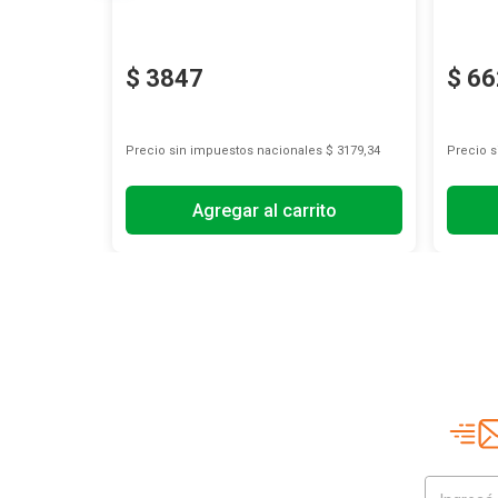
$
3847
$
66
s
$ 5702,48
Precio sin impuestos nacionales
$ 3179,34
Precio 
Agregar al carrito