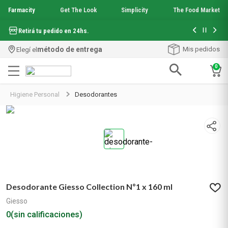
Farmacity
Get The Look
Simplicity
The Food Market
Hasta 6 cuo
Retirá tu pedido en 24hs.
método de entrega
Mis pedidos
Elegí el
0
Términos más buscados
Higiene Personal
Desodorantes
1
.
aquafusion
2
.
garnier toque seco crema facial
3
.
mela b3
4
.
mineral 89
5
.
anti acne
6
.
loreal paris
7
.
get the look
Desodorante Giesso Collection Nº1 x 160 ml
8
.
protector solar
9
.
serum elvive
Giesso
10
.
nyx
0
(sin calificaciones)