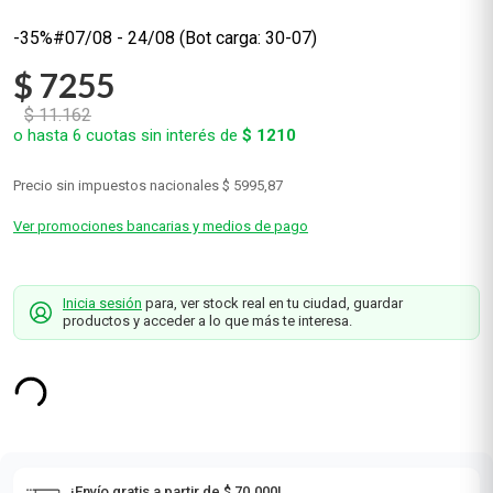
-35%#07/08 - 24/08 (Bot carga: 30-07)
$
7255
$
11
.
162
o hasta
6
cuotas sin interés de
$
1210
Precio sin impuestos nacionales
$ 5995,87
Ver promociones bancarias y medios de pago
Inicia sesión
para, ver stock real en tu ciudad, guardar
productos y acceder a lo que más te interesa.
¡Envío gratis a partir de $ 70.000!
Consultá las zonas de envío