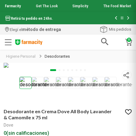
Farmacity
Get The Look
Simplicity
The Food Market
Hasta 6 cuo
Retirá tu pedido en 24hs.
método de entrega
Mis pedidos
Elegí el
0
Términos más buscados
Higiene Personal
Desodorantes
1
.
aquafusion
2
.
garnier toque seco crema facial
3
.
mela b3
4
.
mineral 89
5
.
anti acne
6
.
loreal paris
7
.
get the look
Desodorante en Crema Dove All Body Lavander
8
.
protector solar
& Camomile x 75 ml
9
.
serum elvive
Dove
10
.
nyx
0
(sin calificaciones)