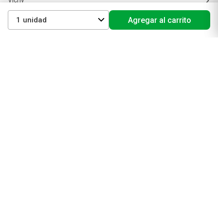
La Roche Posay
Vichy
1
Agregar al carrito
Eucerin
Isdin
Productos de Salud y Farmacia
Comprá medicamentos
Servicios de salud
Productos de farmacia
Cuidado oral
Suplementos dietarios y deportivos
Perfumes y Fragancias
Perfumes y fragancias para mujer
Perfumes y fragancias para hombre
Perfumes y fragancias para bebés y niños
Colonias y Body Splash