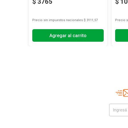
$
3765
$
10
s
$ 9325,62
Precio sin impuestos nacionales
$ 3111,57
Precio 
Agregar al carrito