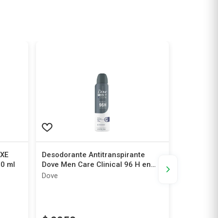
AXE
Desodorante Antitranspirante
Desodoran
50 ml
Dove Men Care Clinical 96 H en
Intense Bl
Aerosol x 150 ml
Dove
Boos
-15%
Tu Farmaci