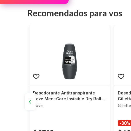
Recomendados para vos
ma de
Desodorante Antitranspirante
Desodo
0 ml +
Dove Men+Care Invisible Dry Roll-
Gillet
ack &
On x 50 ml
Dove
Gillette
-30%