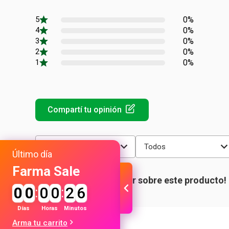
0%
0%
0%
0%
0%
Más reciente
Todos
Último día
Farma Sale
0
0
:
0
0
:
2
6
Días
Horas
Minutos
Arma tu carrito