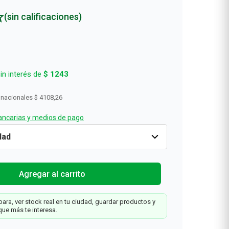
Rollos De Cocina y Servilletas
(sin calificaciones)
Descartables
in interés de
$
1243
 nacionales
$ 4108,26
ncarias y medios de pago
te
Cantidad
1
$
4971
Agregar al carrit
irante
 x 150
Agregar al carrito
ara, ver stock real en tu ciudad, guardar productos y
que más te interesa.