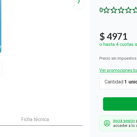
ón y Oxidantes
as de Bebés y Niños
dores Sexuales
Seguridad del Bebé
Balanzas
Accesorios del Hogar
0
Ver todos los productos
Almohadillas Térmicas
Deco Hogar
Ver todos los productos
Ver todos los productos
$
4971
o hasta
4
cuotas s
Precio sin impuestos
Ver promociones ba
Desodoran
Cantidad
1
Rexona
Antitransp
Cotton Dry
ml
Ficha técnica
Iniciá sesión
p
Rexona
acceder a lo 