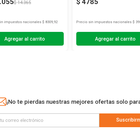
.
055
$
4785
$
14
.
365
sin impuestos nacionales
$ 8309,92
Precio sin impuestos nacionales
$ 39
Agregar al carrito
Agregar al carrito
¡No te pierdas nuestras mejores ofertas solo par
Suscribir