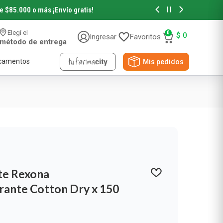
de $85.000 o más
¡Envío gratis!
Hasta 6 cuotas sin in
Elegí el
0
$
0
Ingresar
Favoritos
método de entrega
camentos
Mis pedidos
Accesorios de Belleza
Accesorios de Pelo
Accesorios de Maquillaje
te Rexona
Novedades y Sorteos
rante Cotton Dry x 150
Papeles
Viral Beauty
NYX Professional
Pañuelos Descartables
Papel Higiénico