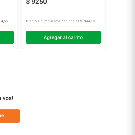
$
9250
$
4722
54,55
Precio sin impuestos nacionales
$ 7644,63
Precio sin i
Agregar al carrito
A
a vos!
me