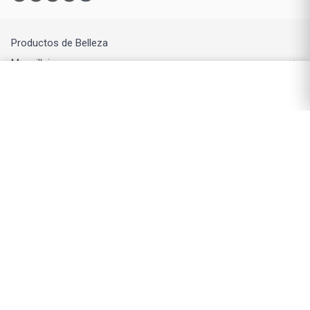
Productos de Belleza
Maquillaje
Perfumes y fragancias
Cuidado de la piel
Cuidado capilar
Electro belleza
Dermocosmética
Cuidado facial
Cuidado corporal
Protectores solares
Cuidado del pelo
Mejores Marcas de Farmacity
Get The Look
La Roche Posay