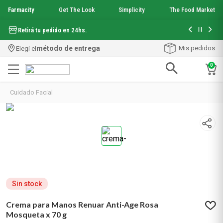
Farmacity
Get The Look
Simplicity
The Food Market
Hasta 6 cuo
Retirá tu pedido en 24hs.
método de entrega
Mis pedidos
Elegí el
0
Términos más buscados
Cuidado Facial
1
.
aquafusion
2
.
garnier toque seco crema facial
3
.
mineral 89
4
.
mela b3
5
.
anti acne
6
.
loreal paris
7
.
protector solar
8
.
nyx
Sin stock
9
.
get the look
Crema para Manos Renuar Anti-Age Rosa
10
.
uv air
Mosqueta x 70 g