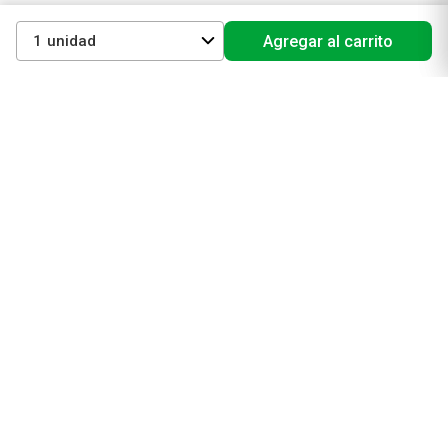
1
Agregar al carrito
Productos de Belleza
Maquillaje
Perfumes y fragancias
Cuidado de la piel
Cuidado capilar
Electro belleza
Dermocosmética
Cuidado facial
Cuidado corporal
Protectores solares
Cuidado del pelo
Mejores Marcas de Farmacity
Get The Look
La Roche Posay