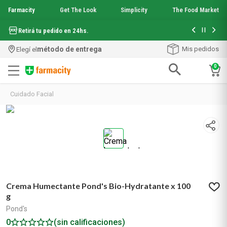
Farmacity
Get The Look
Simplicity
The Food Market
Hasta 6 cuo
Retirá tu pedido en 24hs.
método de entrega
Mis pedidos
Elegí el
0
Términos más buscados
Cuidado Facial
1
.
aquafusion
2
.
garnier toque seco crema facial
3
.
mineral 89
4
.
mela b3
5
.
anti acne
6
.
loreal paris
7
.
protector solar
Crema Humectante Pond's Bio-Hydratante x 100
8
.
get the look
g
9
.
nyx
Pond's
10
.
serum elvive
0
(sin calificaciones)