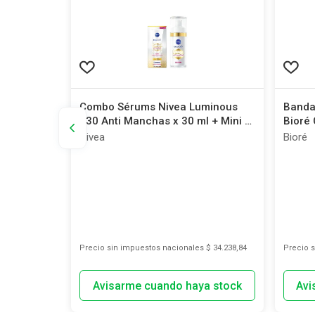
l París
Combo Sérums Nivea Luminous
Banda
 x 50 ml
630 Anti Manchas x 30 ml + Mini x
Bioré
10 ml
Nivea
Bioré
s
$ 1681,82
Precio sin impuestos nacionales
$ 34.238,84
Precio 