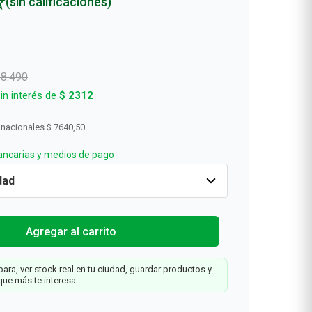
(sin calificaciones)
Rollos De Cocina y Servilletas
Descartables
18
.
490
in interés de
$
2312
 nacionales
$ 7640,50
ncarias y medios de pago
al
Solo
-50%
Cantidad
1
$
9245
$
18
.
490
Agregar al carrit
Web
l
Agregar al carrito
ara, ver stock real en tu ciudad, guardar productos y
que más te interesa.