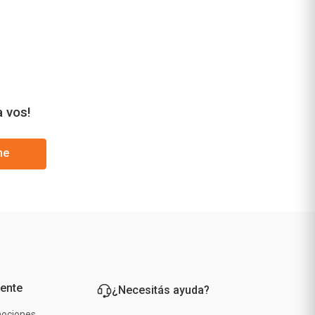
a vos!
me
iente
¿Necesitás ayuda?
mociones