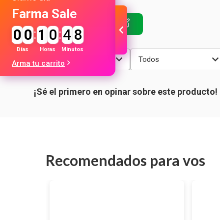
Farma Sale
0
0
:
1
0
:
4
8
Días
Horas
Minutos
Más reciente
Todos
Arma tu carrito
Recomendados para vos