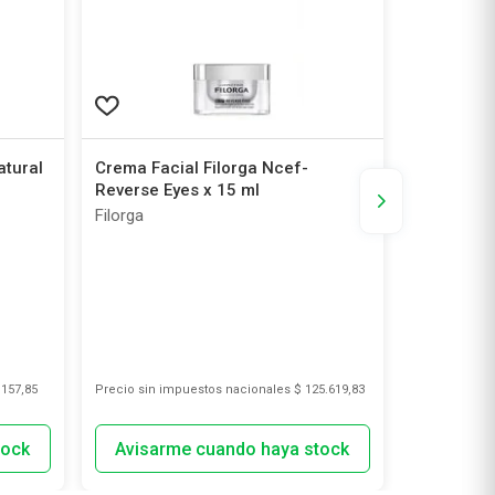
atural
Crema Facial Filorga Ncef-
Máscara F
Reverse Eyes x 15 ml
Bubble Gr
Filorga
Farmacity 
.157,85
Precio sin impuestos nacionales
$ 125.619,83
Precio sin i