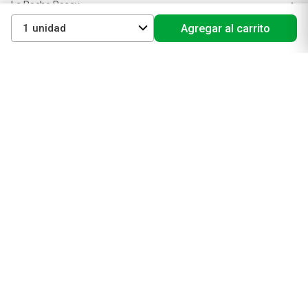
La Roche Posay
Vichy
1
Agregar al carrito
Eucerin
Isdin
Productos de Salud y Farmacia
Comprá medicamentos
Servicios de salud
Productos de farmacia
Cuidado oral
Suplementos dietarios y deportivos
Perfumes y Fragancias
Perfumes y fragancias para mujer
Perfumes y fragancias para hombre
Perfumes y fragancias para bebés y niños
Colonias y Body Splash