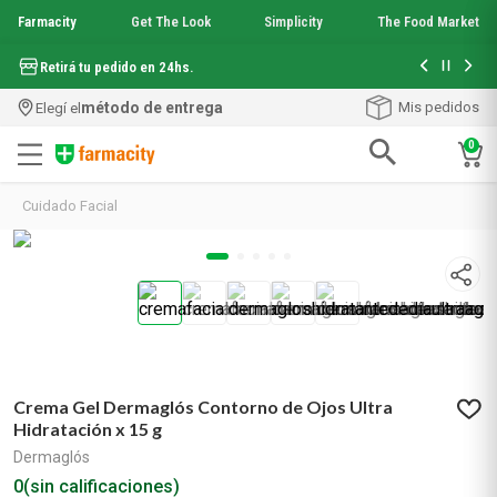
Farmacity
Get The Look
Simplicity
The Food Market
Hasta 6 cuo
Retirá tu pedido en 24hs.
método de entrega
Mis pedidos
Elegí el
0
Términos más buscados
Cuidado Facial
1
.
aquafusion
2
.
garnier toque seco crema facial
3
.
mineral 89
4
.
mela b3
5
.
anti acne
6
.
loreal paris
7
.
protector solar
Crema Gel Dermaglós Contorno de Ojos Ultra
8
.
nyx
Hidratación x 15 g
9
.
get the look
Dermaglós
10
.
uv air
0
(sin calificaciones)