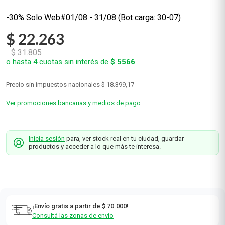
-30% Solo Web#01/08 - 31/08 (Bot carga: 30-07)
$
22
.
263
$
31
.
805
o hasta
4
cuotas sin interés de
$
5566
Precio sin impuestos nacionales
$ 18.399,17
Ver promociones bancarias y medios de pago
Inicia sesión
para, ver stock real en tu ciudad, guardar
productos y acceder a lo que más te interesa.
¡Envío gratis a partir de $ 70.000!
Consultá las zonas de envío