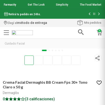
Farmacity
Get The Look
Simplicity
The Food Market
Hasta 6 cuo
Retirá tu pedido en 24hs.
método de entrega
Mis pedidos
Elegí el
0
Términos más buscados
Cuidado Facial
1
.
aquafusion
2
.
garnier toque seco crema facial
3
.
mineral 89
4
.
mela b3
5
.
anti acne
6
.
loreal paris
7
.
protector solar
Crema Facial Dermaglós BB Cream Fps 30+ Tono
8
.
nyx
Claro x 50 g
9
.
get the look
Dermaglós
10
.
uv air
0
(3 calificaciones)