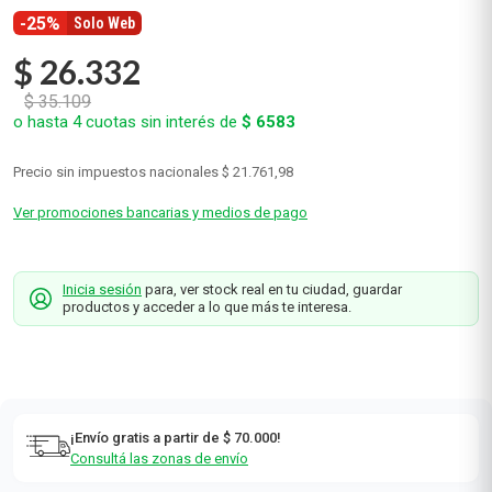
-25%
Solo Web
$
26
.
332
$
35
.
109
o hasta
4
cuotas sin interés de
$
6583
Precio sin impuestos nacionales
$ 21.761,98
Ver promociones bancarias y medios de pago
Inicia sesión
para, ver stock real en tu ciudad, guardar
productos y acceder a lo que más te interesa.
¡Envío gratis a partir de $ 70.000!
Consultá las zonas de envío