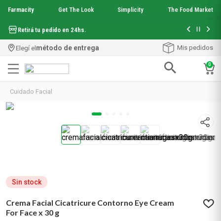
Farmacity
Get The Look
Simplicity
The Food Market
Hasta 6 cuo
Retirá tu pedido en 24hs.
método de entrega
Mis pedidos
Elegí el
0
Términos más buscados
Último día
0
0
:
0
6
:
0
0
1
.
aquafusion
Farma Sale
Días
Horas
Minutos
2
.
garnier toque seco crema facial
3
.
mela b3
Cuidado Facial
4
.
mineral 89
5
.
anti acne
6
.
get the look
7
.
loreal paris
8
.
protector solar
9
.
serum elvive
10
.
nyx
Sin stock