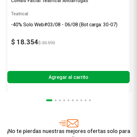
Combo Facial Teatrical Antiarrugas
Teatrical
-40% Solo Web#03/08 - 06/08 (Bot carga: 30-07)
$
18
.
354
$
30
.
590
Precio sin impuestos nacionales
$ 15.168,60
Agregar al carrito