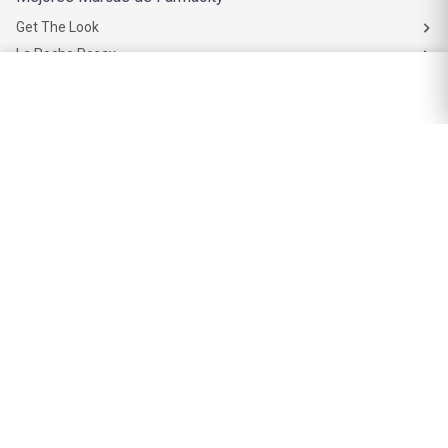
Protectores solares
Cuidado del pelo
Mejores Marcas de Farmacity
Get The Look
La Roche Posay
Vichy
Eucerin
Isdin
Productos de Salud y Farmacia
Comprá medicamentos
Servicios de salud
Productos de farmacia
Cuidado oral
Suplementos dietarios y deportivos
Perfumes y Fragancias
Perfumes y fragancias para mujer