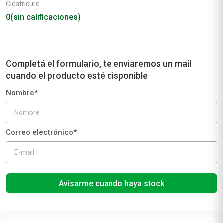
Crema Facial Cicatricure Contorno Eye Cream
For Face x 30 g
Cicatricure
0
(sin calificaciones)
Avisarme cuando haya stock