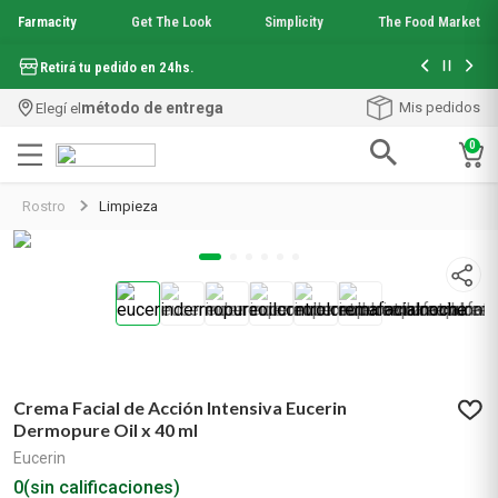
Farmacity
Get The Look
Simplicity
The Food Market
Hasta 6 cuo
Retirá tu pedido en 24hs.
método de entrega
Mis pedidos
Elegí el
0
Términos más buscados
Rostro
Limpieza
1
.
aquafusion
2
.
garnier toque seco crema facial
3
.
mineral 89
4
.
mela b3
5
.
anti acne
6
.
loreal paris
7
.
protector solar
Crema Facial de Acción Intensiva Eucerin
8
.
get the look
Dermopure Oil x 40 ml
9
.
nyx
Eucerin
10
.
serum elvive
0
(sin calificaciones)