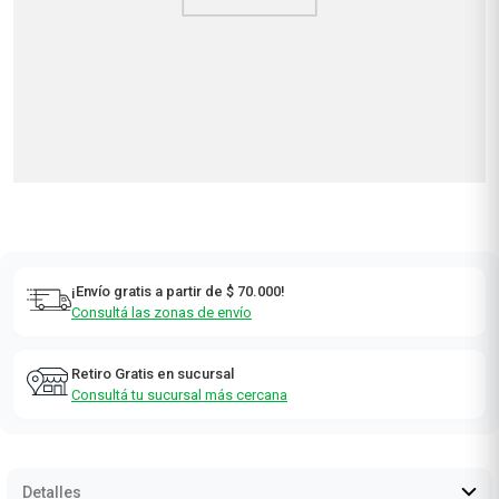
Cuidado
Combos
Personal
Nutrición y
Hogar y
Deportes
Alimentos
¡NUEVO!
Consumo
Electro Salud
Consciente
Los más elegidos
Ver todos
Los más elegidos
Ver todos