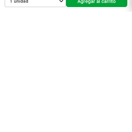
1
Agregar al carrito
Productos de Belleza
Maquillaje
Perfumes y fragancias
Cuidado de la piel
Cuidado capilar
Electro belleza
Dermocosmética
Cuidado facial
Cuidado corporal
Protectores solares
Cuidado del pelo
Mejores Marcas de Farmacity
Get The Look
La Roche Posay