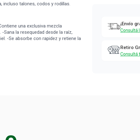
Crema
 incluso talones, codos y rodillas.
Corporal
Jergens
¡Envío gr
. -Contiene una exclusiva mezcla
Ultra
Consultá 
-Sana la resequedad desde la raíz,
Humectant
iel. -Se absorbe con rapidez y retiene la
x 400 ml
Retiro G
Consultá 
Jergens