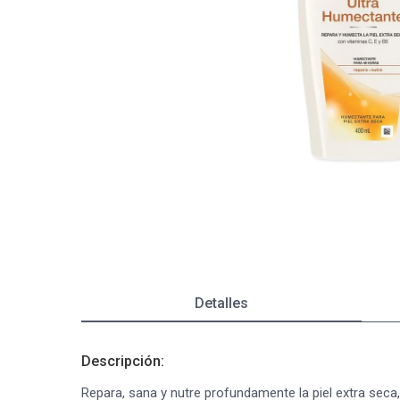
Depiladoras
Fragancias de Bebés y Niños
Estimuladores Sexuales
Coloraci
Segurida
Balanza
Accesori
Ver todos los productos
Ver tod
Almohadi
Deco Ho
Ver tod
Ver tod
Detalles
Descripción:
Repara, sana y nutre profundamente la piel extra seca