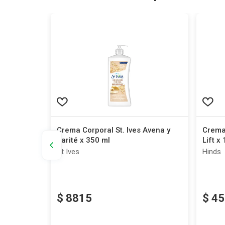
in
Crema Corporal St. Ives Avena y
Crema
Karité x 350 ml
Lift x
St Ives
Hinds
$
8815
$
45