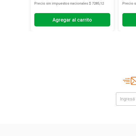
s
$ 25.537,19
Precio sin impuestos nacionales
$ 7285,12
Precio 
Agregar al carrito