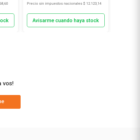
68,60
Precio sin impuestos nacionales
$ 12.123,14
Precio sin i
a vos!
me