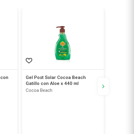
 con
Gel Post Solar Cocoa Beach
Crema Cor
Gatillo con Aloe x 440 ml
Q10 + Col
Cocoa Beach
Nivea