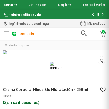
Farmacity
Get The Look
Simplicity
The Food Market
Hasta 6 cuo
Retirá tu pedido en 24hs.
método de entrega
Mis pedidos
Elegí el
0
Términos más buscados
Último día
0
0
:
0
6
:
5
0
1
.
aquafusion
Farma Sale
Días
Horas
Minutos
2
.
garnier toque seco crema facial
3
.
mela b3
Cuidado Corporal
4
.
mineral 89
5
.
anti acne
6
.
get the look
7
.
loreal paris
8
.
protector solar
9
.
serum elvive
10
.
nyx
Crema Corporal Hinds Bio Hidratación x 250 ml