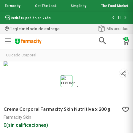
Farmacity
Get The Look
Simplicity
The Food Market
Hasta 6 cuo
Retirá tu pedido en 24hs.
método de entrega
Mis pedidos
Elegí el
0
Términos más buscados
Cuidado Corporal
1
.
aquafusion
2
.
garnier toque seco crema facial
3
.
mela b3
4
.
mineral 89
5
.
anti acne
6
.
loreal paris
7
.
get the look
Crema Corporal Farmacity Skin Nutritiva x 200 g
8
.
protector solar
9
.
serum elvive
Farmacity Skin
10
.
nyx
0
(sin calificaciones)