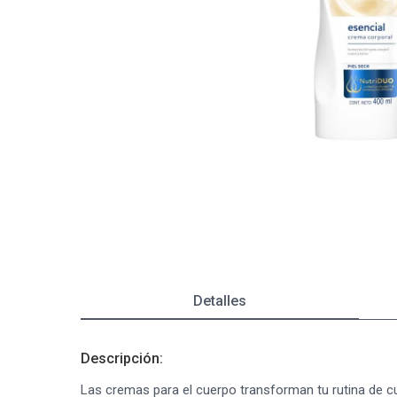
Depiladoras
Fragancias de Bebés y Niños
Estimuladores Sexuales
Coloraci
Segurida
Balanza
Accesori
Ver todos los productos
Ver tod
Almohadi
Deco Ho
Ver tod
Ver tod
Detalles
Descripción:
Las cremas para el cuerpo transforman tu rutina de 