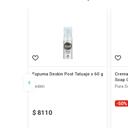
attva con
Espuma Deskin Post Tatuaje x 60 g
Crema
0 g
Soap 
Deskin
Pura S
-50%
$
8110