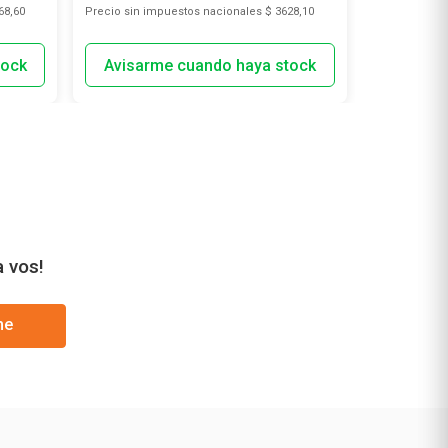
68,60
Precio sin impuestos nacionales
$ 3628,10
Precio sin i
a vos!
me