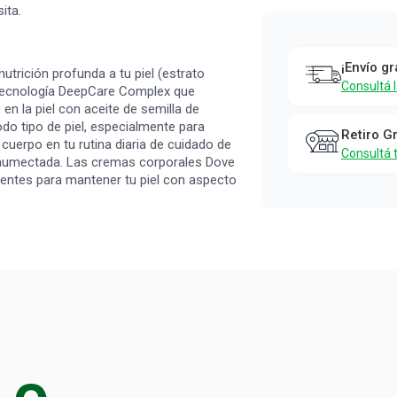
Crema
ita.
Corporal
Dove
¡Envío gr
utrición profunda a tu piel (estrato
Nutrición
Consultá 
a tecnología DeepCare Complex que
Esencial x
n la piel con aceite de semilla de
odo tipo de piel, especialmente para
400 ml
Retiro G
 cuerpo en tu rutina diaria de cuidado de
Consultá 
Dove
a y humectada. Las cremas corporales Dove
rientes para mantener tu piel con aspecto