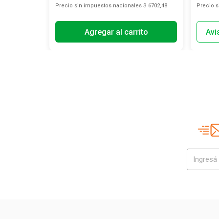
s
$ 15.536,36
Precio sin impuestos nacionales
$ 6702,48
Precio 
Agregar al carrito