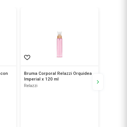
 con
Bruma Corporal Relazzi Orquidea
Anti Roce 
Imperial x 120 ml
30 g
Relazzi
Acf