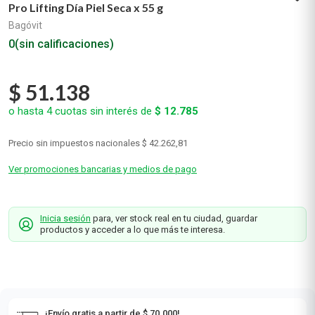
Pro Lifting Día Piel Seca x 55 g
Bagóvit
0
(sin calificaciones)
$
51
.
138
o hasta
4
cuotas sin interés de
$
12
.
785
Precio sin impuestos nacionales
$ 42.262,81
Ver promociones bancarias y medios de pago
Inicia sesión
para, ver stock real en tu ciudad, guardar
productos y acceder a lo que más te interesa.
¡Envío gratis a partir de $ 70.000!