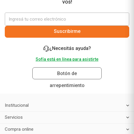
$
26
.
000
Precio sin impuestos nacionales
$ 21.487,60
Agregar al carrito
¡No te pierdas nuestras mejores ofertas solo para
vos!
Suscribirme