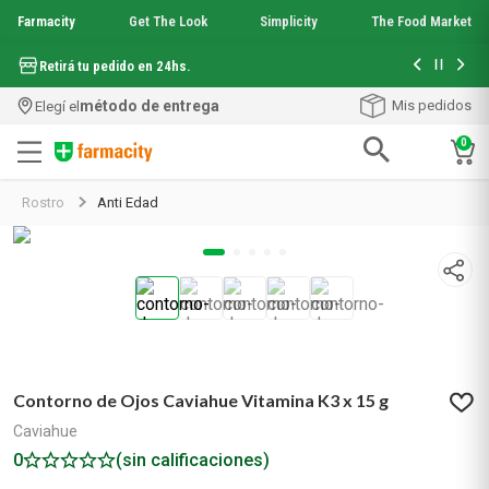
Farmacity
Get The Look
Simplicity
The Food Market
Hasta 6 cuo
Retirá tu pedido en 24hs.
método de entrega
Mis pedidos
Elegí el
0
Términos más buscados
Rostro
Anti Edad
1
.
aquafusion
2
.
garnier toque seco crema facial
3
.
mela b3
4
.
mineral 89
5
.
anti acne
6
.
get the look
7
.
loreal paris
Contorno de Ojos Caviahue Vitamina K3 x 15 g
8
.
protector solar
9
.
serum elvive
Caviahue
10
.
nyx
0
(sin calificaciones)