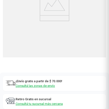
Cuidado
Combos
Personal
Nutrición y
Hogar y
Deportes
Alimentos
¡NUEVO!
Consumo
Electro Salud
Consciente
Los más elegidos
Ver todos
Los más elegidos
Ver todos