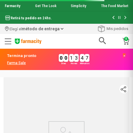
Farmacity
Get The Look
Simplicity
The Food Market
método de entrega
Mis pedidos
Elegí el
0
No encontramos resultados para
"
combo-pantene-capilar-rosas
"
Revisá si está bien escrito o intentá de nuevo con
otras palabras
¡Descubrí nuestras categorías principales!
Dermocosmética
Belleza