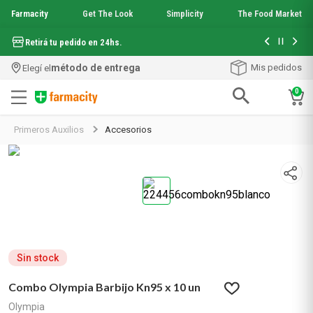
Farmacity
Get The Look
Simplicity
The Food Market
Hasta 6 cuo
Retirá tu pedido en 24hs.
método de entrega
Mis pedidos
Elegí el
0
Términos más buscados
Primeros Auxilios
Accesorios
1
.
aquafusion
2
.
garnier toque seco crema facial
3
.
mela b3
4
.
mineral 89
5
.
anti acne
6
.
loreal paris
7
.
get the look
8
.
protector solar
Sin stock
9
.
serum elvive
Combo Olympia Barbijo Kn95 x 10 un
10
.
nyx
Olympia