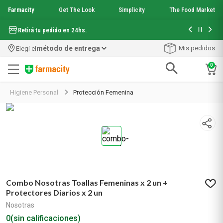
Farmacity
Get The Look
Simplicity
The Food Market
Con tu com
Hasta 6 cuotas sin interés en seleccionados*
¡Envío grati
método de entrega
Mis pedidos
Elegí el
0
Términos más buscados
Higiene Personal
Protección Femenina
1
.
aquafusion
2
.
garnier toque seco crema facial
3
.
mineral 89
4
.
mela b3
5
.
anti acne
6
.
loreal paris
7
.
protector solar
Combo Nosotras Toallas Femeninas x 2 un +
8
.
get the look
Protectores Diarios x 2 un
9
.
nyx
Nosotras
10
.
serum elvive
0
(sin calificaciones)