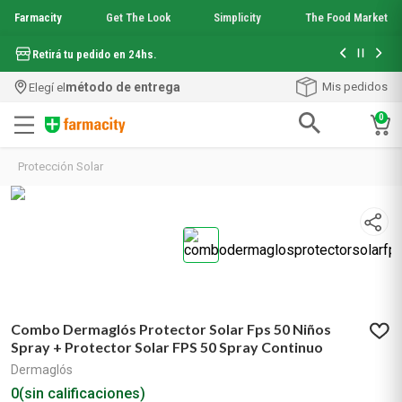
Farmacity
Get The Look
Simplicity
The Food Market
Hasta 6 cuo
Retirá tu pedido en 24hs.
método de entrega
Mis pedidos
Elegí el
0
Términos más buscados
Protección Solar
1
.
aquafusion
2
.
garnier toque seco crema facial
3
.
mineral 89
4
.
mela b3
5
.
anti acne
6
.
loreal paris
7
.
protector solar
Combo Dermaglós Protector Solar Fps 50 Niños
8
.
nyx
Spray + Protector Solar FPS 50 Spray Continuo
9
.
get the look
Dermaglós
10
.
uv air
0
(sin calificaciones)