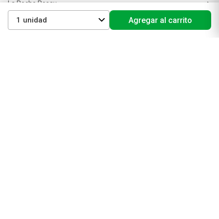
La Roche Posay
Vichy
1
Agregar al carrito
Eucerin
Isdin
Productos de Salud y Farmacia
Comprá medicamentos
Servicios de salud
Productos de farmacia
Cuidado oral
Suplementos dietarios y deportivos
Perfumes y Fragancias
Perfumes y fragancias para mujer
Perfumes y fragancias para hombre
Perfumes y fragancias para bebés y niños
Colonias y Body Splash