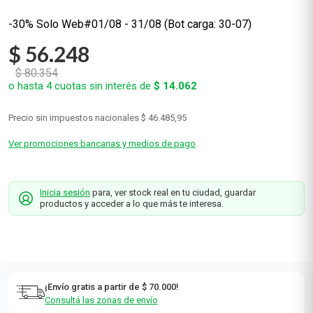
-30% Solo Web#01/08 - 31/08 (Bot carga: 30-07)
$
56
.
248
$
80
.
354
o hasta
4
cuotas sin interés de
$
14
.
062
Precio sin impuestos nacionales
$ 46.485,95
Ver promociones bancarias y medios de pago
Inicia sesión
para, ver stock real en tu ciudad, guardar
productos y acceder a lo que más te interesa.
¡Envío gratis a partir de $ 70.000!
Consultá las zonas de envío