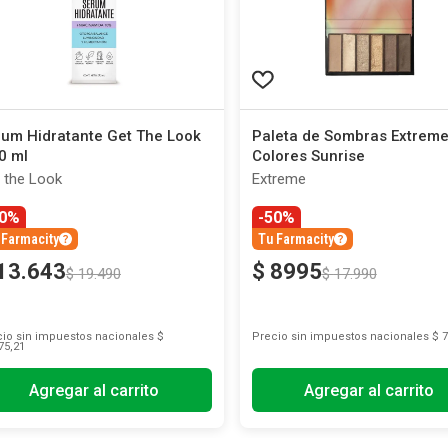
um Hidratante Get The Look
Paleta de Sombras Extreme
0 ml
Colores Sunrise
 the Look
Extreme
30%
-50%
 Farmacity
Tu Farmacity
13
.
643
$
8995
$
19
.
490
$
17
.
990
io sin impuestos nacionales
$
Precio sin impuestos nacionales
$ 7
75,21
Agregar al carrito
Agregar al carrito