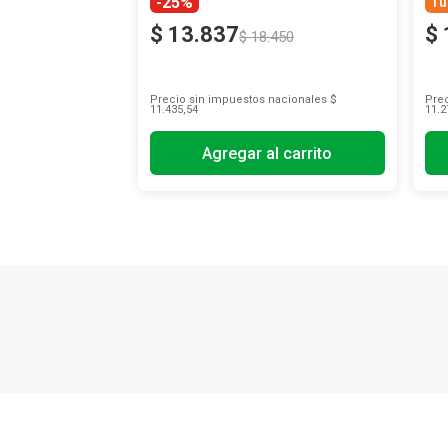
-25%
Tu
$
13
.
837
$
$
18
.
450
Precio sin impuestos nacionales
$
Prec
11.435,54
11.2
Agregar al carrito