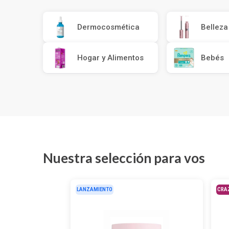
Depiladoras
Fragancias de Bebés y Niños
Estimuladores Sexuales
Coloraci
Segurida
Balanza
Accesori
Ver todos los productos
Ver tod
Almohadi
Deco Ho
Dermocosmética
Belleza
Ver tod
Ver tod
Hogar y Alimentos
Bebés
Nuestra selección para vos
LANZAMIENTO
CRA