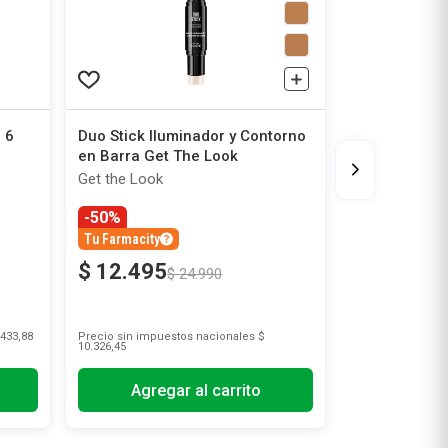
 6
Duo Stick Iluminador y Contorno
en Barra Get The Look
Get the Look
-50%
Tu Farmacity
$
12
.
495
$
24
.
990
433,88
Precio sin impuestos nacionales
$
10.326,45
Agregar al carrito