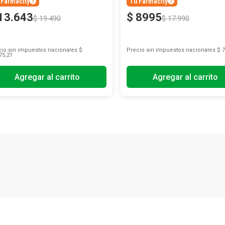
 Farmacity
Tu Farmacity
13
.
643
$
8995
$
19
.
490
$
17
.
990
io sin impuestos nacionales
$
Precio sin impuestos nacionales
$ 7
75,21
Agregar al carrito
Agregar al carrito