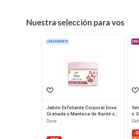
Nuestra selección para vos
LANZAMIENTO
CRA
Jabón Exfoliante Corporal Dove
Sér
Granada y Manteca de Karité x
x 3
280 g
Dove
Get
-