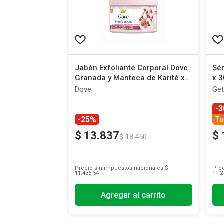
Jabón Exfoliante Corporal Dove
Sér
Granada y Manteca de Karité x
x 3
280 g
Dove
Get
-
-25%
Tu
$
13
.
837
$
$
18
.
450
Precio sin impuestos nacionales
$
Prec
11.435,54
11.2
Agregar al carrito