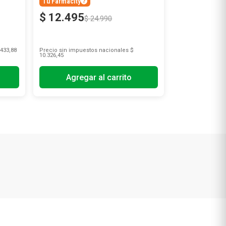
Tu Farmacity
$
12
.
495
$
24
.
990
433,88
Precio sin impuestos nacionales
$
10.326,45
Agregar al carrito