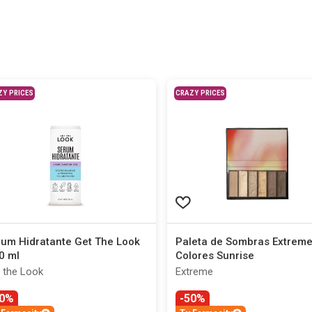
ZY PRICES
CRAZY PRICES
um Hidratante Get The Look
Paleta de Sombras Extreme
0 ml
Colores Sunrise
 the Look
Extreme
30%
-50%