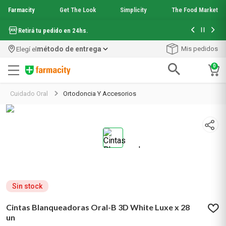
Farmacity
Get The Look
Simplicity
The Food Market
Hasta 6 cuo
Retirá tu pedido en 24hs.
método de entrega
Mis pedidos
Elegí el
0
Términos más buscados
Cuidado Oral
Ortodoncia Y Accesorios
1
.
aquafusion
2
.
garnier toque seco crema facial
3
.
mela b3
4
.
mineral 89
5
.
anti acne
6
.
loreal paris
7
.
get the look
8
.
protector solar
Sin stock
9
.
serum elvive
Cintas Blanqueadoras Oral-B 3D White Luxe x 28
10
.
nyx
un