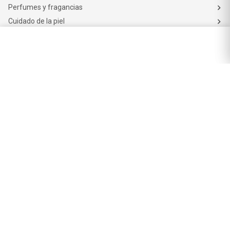
Perfumes y fragancias
Cuidado de la piel
Cuidado capilar
Electro belleza
Dermocosmética
Cuidado facial
Cuidado corporal
Protectores solares
Cuidado del pelo
Mejores Marcas de Farmacity
Get The Look
La Roche Posay
Vichy
Eucerin
Isdin
Productos de Salud y Farmacia