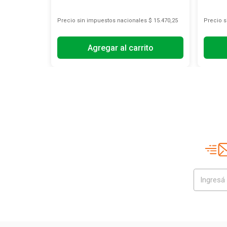
s
$ 7433,88
Precio sin impuestos nacionales
$ 15.470,25
Precio 
Agregar al carrito