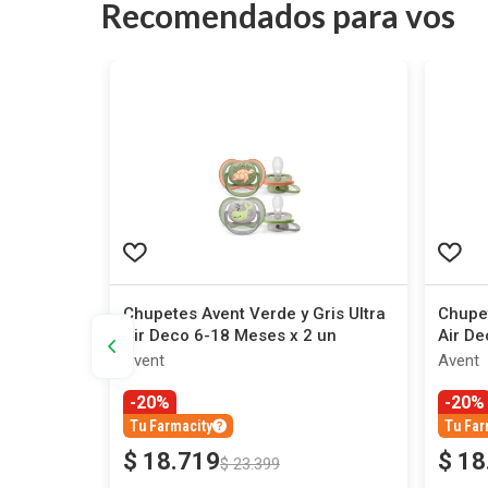
Recomendados para vos
ight 2-6m
Chupetes Avent Verde y Gris Ultra
Chupet
Air Deco 6-18 Meses x 2 un
Air De
Avent
Avent
-20%
-20%
Tu Farmacity
Tu Far
$
18
.
719
$
18
$
23
.
399