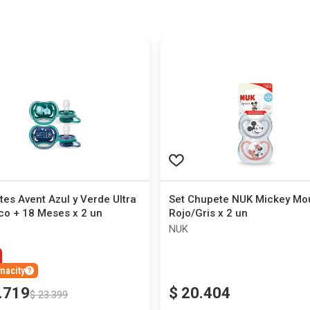
es Avent Azul y Verde Ultra
Set Chupete NUK Mickey Mo
co + 18 Meses x 2 un
Rojo/Gris x 2 un
NUK
macity
.
719
$
20
.
404
$
23
.
399