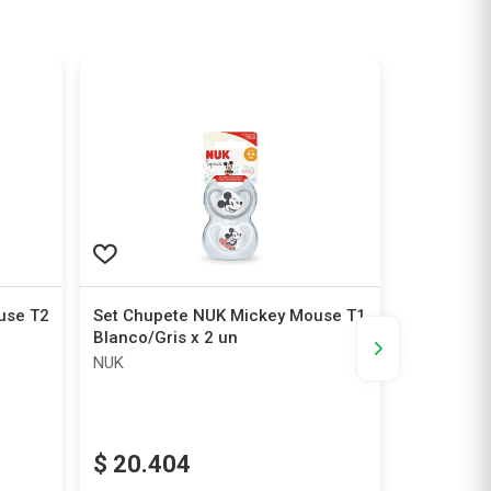
use T2
Set Chupete NUK Mickey Mouse T1
Chupete C
Blanco/Gris x 2 un
2-6m x 2 
NUK
Chicco
$
20
.
404
$
19
.
6