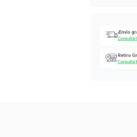
¡Envío gr
Consultá 
Retiro G
Consultá 