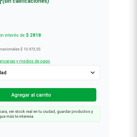
(sin calificaciones)
in interés de
$
2818
 nacionales
$ 13.973,55
ncarias y medios de pago
Cantidad
1
$
16
.
908
Agregar al carrit
t
Agregar al carrito
ara, ver stock real en tu ciudad, guardar productos y
n
que más te interesa.