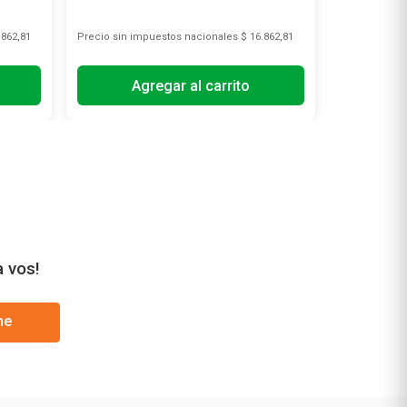
.862,81
Precio sin impuestos nacionales
$ 16.862,81
Precio sin i
Agregar al carrito
A
a vos!
me