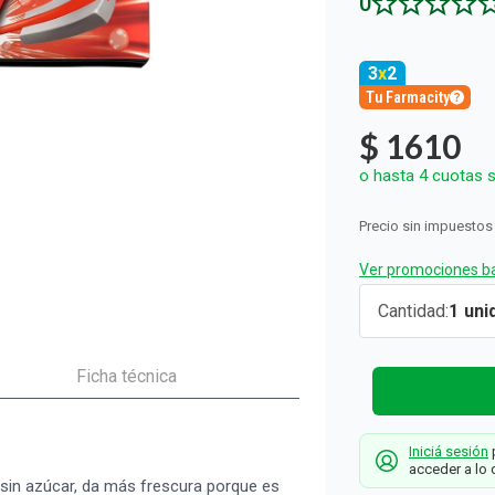
0
ón y Oxidantes
d del Bebé
s
os del Hogar
Rollos De Cocina y Servilletas
os los productos
llas Térmicas
gar
Descartables
os los productos
os los productos
3
x
2
Tu Farmacity
$
1610
o hasta
4
cuotas s
Precio sin impuestos
Ver promociones ba
Chicles
Cantidad
1
Topline 7
Sabor
Ficha técnica
Strawberry
x 15 g
Iniciá sesión
p
TopLine
acceder a lo 
, sin azúcar, da más frescura porque es