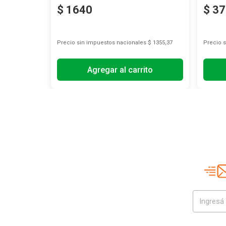
$
1640
$
37
s
$ 309,92
Precio sin impuestos nacionales
$ 1355,37
Precio 
Agregar al carrito