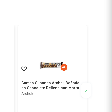
SOLO RETIRO E
Combo Cubanito Archok Bañado
Chupetín 
en Chocolate Relleno con Marroc
x 28 g x 6 un
Archok
Crazy Pop
2
x
1
Tu Farmaci