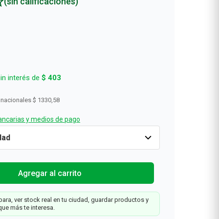
(sin calificaciones)
in interés de
$
403
 nacionales
$ 1330,58
ncarias y medios de pago
3
x
2
Cantidad
1
$
1610
Tu
Agregar al carrit
Farmacity
Agregar al carrito
ara, ver stock real en tu ciudad, guardar productos y
que más te interesa.