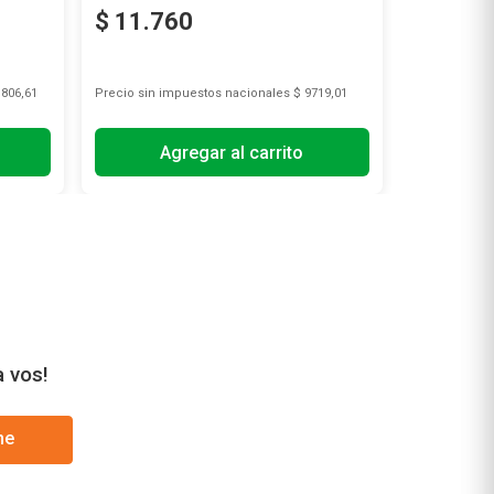
$
11
.
760
$
1240
.806,61
Precio sin impuestos nacionales
$ 9719,01
Precio sin i
Agregar al carrito
A
a vos!
me