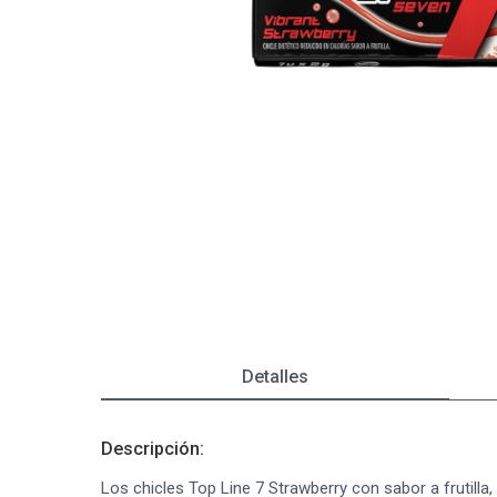
Depiladoras
Fragancias de Bebés y Niños
Estimuladores Sexuales
Coloraci
Segurida
Balanza
Accesori
Ver todos los productos
Ver tod
Almohadi
Deco Ho
Ver tod
Ver tod
Detalles
Descripción:
Los chicles Top Line 7 Strawberry con sabor a frutilla