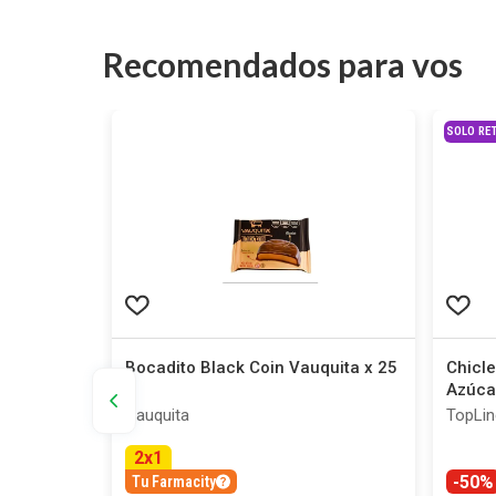
Recomendados para vos
SOLO RET
fense sin
Bocadito Black Coin Vauquita x 25
Chicle
g
Azúcar
Vauquita
TopLin
2
x
1
-50%
Tu Farmacity