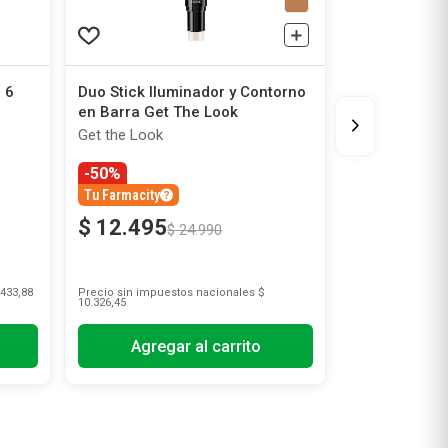
 6
Duo Stick Iluminador y Contorno
en Barra Get The Look
Get the Look
-50%
Tu Farmacity
$
12
.
495
$
24
.
990
433,88
Precio sin impuestos nacionales
$
10.326,45
Agregar al carrito