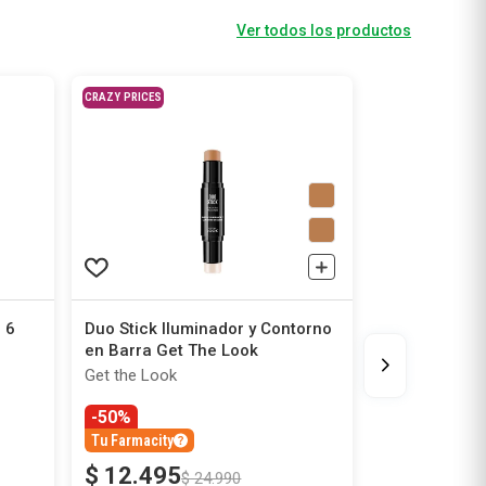
Ver todos los productos
CRAZY PRICES
 6
Duo Stick Iluminador y Contorno
en Barra Get The Look
Get the Look
-50%
Tu Farmacity
$
12
.
495
$
24
.
990