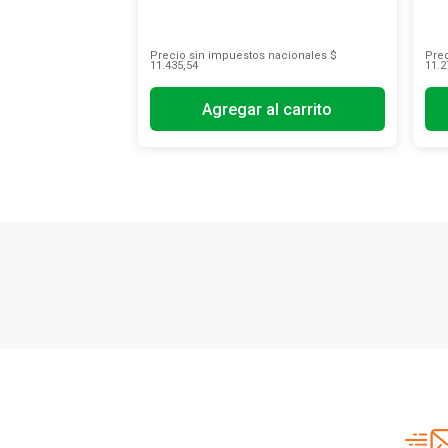
Precio sin impuestos nacionales
$
Prec
11.435,54
11.2
Agregar al carrito