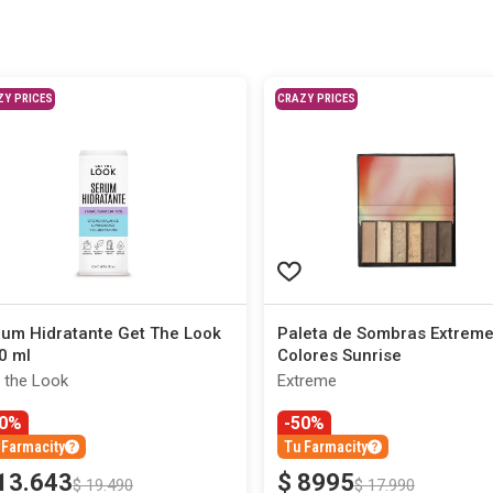
ZY PRICES
CRAZY PRICES
um Hidratante Get The Look
Paleta de Sombras Extreme
0 ml
Colores Sunrise
 the Look
Extreme
30%
-50%
 Farmacity
Tu Farmacity
13
.
643
$
8995
$
19
.
490
$
17
.
990