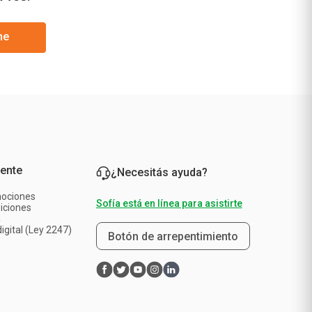
me
iente
¿Necesitás ayuda?
mociones
Sofía está en línea para asistirte
iciones
a
igital (Ley 2247)
Botón de arrepentimiento