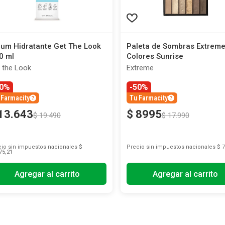
um Hidratante Get The Look
Paleta de Sombras Extreme
0 ml
Colores Sunrise
 the Look
Extreme
30%
-50%
 Farmacity
Tu Farmacity
13
.
643
$
8995
$
19
.
490
$
17
.
990
io sin impuestos nacionales
$
Precio sin impuestos nacionales
$ 7
75,21
Agregar al carrito
Agregar al carrito