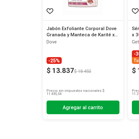
Jabón Exfoliante Corporal Dove
Sér
Granada y Manteca de Karité x
x 3
280 g
Dove
Get
-
-25%
Tu
$
13
.
837
$
$
18
.
450
Precio sin impuestos nacionales
$
Prec
11.435,54
11.2
Agregar al carrito