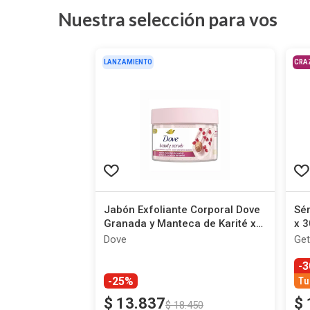
Nuestra selección para vos
LANZAMIENTO
CRA
Jabón Exfoliante Corporal Dove
Sér
Granada y Manteca de Karité x
x 3
280 g
Dove
Get
-
-25%
Tu
$
13
.
837
$
$
18
.
450