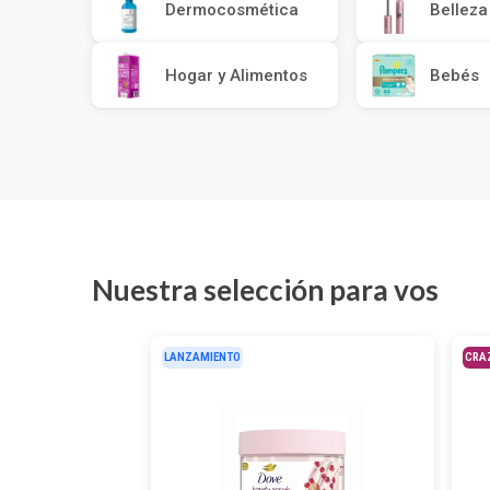
Depiladoras
Fragancias de Bebés y Niños
Estimuladores Sexuales
Dermocosmética
Coloraci
Segurida
Balanza
Accesori
Belleza
Ver todos los productos
Ver tod
Almohadi
Deco Ho
Ver tod
Ver tod
Hogar y Alimentos
Bebés
Nuestra selección para vos
LANZAMIENTO
CRA