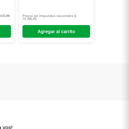
433,88
Precio sin impuestos nacionales
$
10.326,45
Agregar al carrito
a vos!