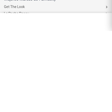
Get The Look
La Roche Posay
Vichy
Eucerin
Isdin
Productos de Salud y Farmacia
Comprá medicamentos
Servicios de salud
Productos de farmacia
Cuidado oral
Suplementos dietarios y deportivos
Perfumes y Fragancias
Perfumes y fragancias para mujer
Perfumes y fragancias para hombre
Perfumes y fragancias para bebés y niños
Colonias y Body Splash