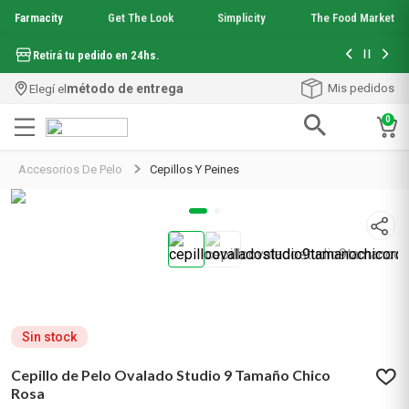
Farmacity
Get The Look
Simplicity
The Food Market
Hasta 6 cuo
Retirá tu pedido en 24hs.
método de entrega
Mis pedidos
Elegí el
0
Términos más buscados
Accesorios De Pelo
Cepillos Y Peines
1
.
aquafusion
2
.
garnier toque seco crema facial
3
.
mela b3
4
.
mineral 89
5
.
anti acne
6
.
loreal paris
7
.
get the look
8
.
protector solar
Sin stock
9
.
serum elvive
Cepillo de Pelo Ovalado Studio 9 Tamaño Chico
10
.
nyx
Rosa