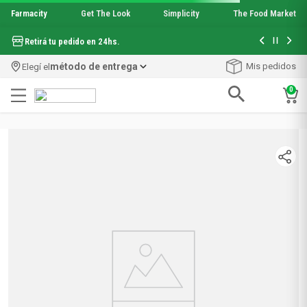
Farmacity
Get The Look
Simplicity
The Food Market
método de entrega
Mis pedidos
Elegí el
0
No encontramos resultados para
"
cepillo-dental-oral-b-compact-
purification-x-2-un
"
Revisá si está bien escrito o intentá de nuevo con
otras palabras
¡Descubrí nuestras categorías principales!
Dermocosmética
Belleza