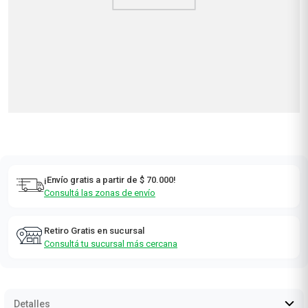
Cuidado
Combos
Personal
Nutrición y
Hogar y
Deportes
Alimentos
¡NUEVO!
Consumo
Electro Salud
Consciente
Los más elegidos
Ver todos
Los más elegidos
Ver todos